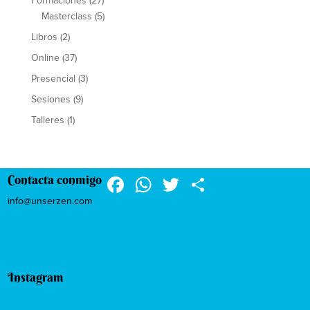
Formaciones
(27)
Masterclass
(5)
Libros
(2)
Online
(37)
Presencial
(3)
Sesiones
(9)
Talleres
(1)
F
W
T
C
Contacta conmigo
a
h
wi
o
info@unserzen.com
c
at
tt
m
e
s
er
p
b
A
ar
Instagram
o
p
tir