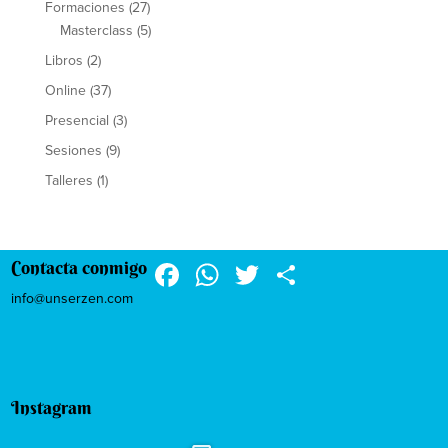
Formaciones
(27)
Masterclass
(5)
Libros
(2)
Online
(37)
Presencial
(3)
Sesiones
(9)
Talleres
(1)
F
W
T
C
Contacta conmigo
a
h
wi
o
info@unserzen.com
c
at
tt
m
e
s
er
p
b
A
ar
Instagram
o
p
tir