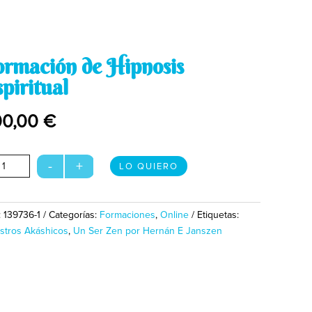
rmación de Hipnosis
piritual
00,00
€
mación
-
+
LO QUIERO
nosis
ritual
:
139736-1
Categorías:
Formaciones
,
Online
Etiquetas:
tidad
stros Akáshicos
,
Un Ser Zen por Hernán E Janszen