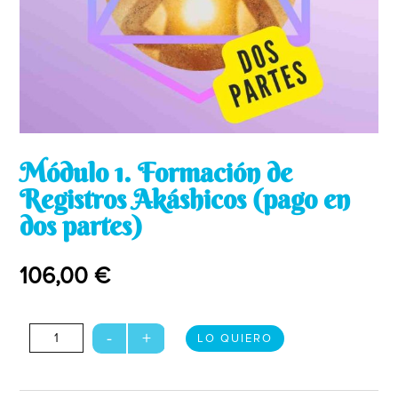
Módulo 1. Formación de
Registros Akáshicos (pago en
dos partes)
106,00
€
Módulo
-
+
LO QUIERO
1.
Formación
de