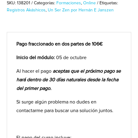
Registros
SKU:
138201
Categorías:
Formaciones
,
Online
Etiquetas:
Akáshicos
Registros Akáshicos
,
Un Ser Zen por Hernán E Janszen
(pago
en
dos
partes)
Pago fraccionado en dos partes de 106€
cantidad
Inicio del módulo:
05 de octubre
Al hacer el pago
aceptas que el próximo pago se
hará dentro de 30 días naturales desde la fecha
del primer pago.
Si surge algún problema no dudes en
contactarme para buscar una solución juntos.
El pago del curso incluye: