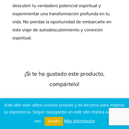
descubrir tu verdadero potencial espiritual y
experimentar una transformación profunda en tu
vida. No pierdas la oportunidad de embarcarte en
este viaje de autodescubrimiento y conexión
espiritual.
¡Si te ha gustado este producto,
compártelo!
[widget id=”a2a_share_save_widget-2″]
Este sitio web utiliza cookies propias y de terceros para mejorar
su experiencia. Seguir navegando en este sitio implica aceptar su
uso.
Más información
Acepto