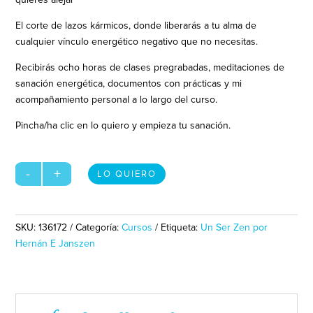
El corte de lazos kármicos, donde liberarás a tu alma de
cualquier vínculo energético negativo que no necesitas.
Recibirás ocho horas de clases pregrabadas, meditaciones de
sanación energética, documentos con prácticas y mi
acompañamiento personal a lo largo del curso.
Pincha/ha clic en lo quiero y empieza tu sanación.
Sana
-
+
LO QUIERO
tu
Pasado
cantidad
SKU:
136172
Categoría:
Cursos
Etiqueta:
Un Ser Zen por
Hernán E Janszen