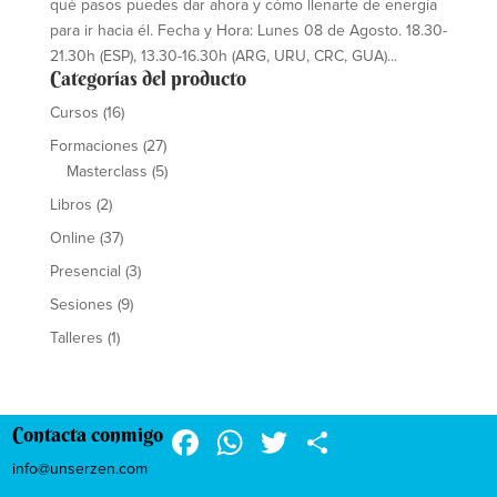
qué pasos puedes dar ahora y cómo llenarte de energía
para ir hacia él. Fecha y Hora: Lunes 08 de Agosto. 18.30-
21.30h (ESP), 13.30-16.30h (ARG, URU, CRC, GUA)...
Categorías del producto
Cursos
(16)
Formaciones
(27)
Masterclass
(5)
Libros
(2)
Online
(37)
Presencial
(3)
Sesiones
(9)
Talleres
(1)
F
W
T
C
Contacta conmigo
a
h
wi
o
info@unserzen.com